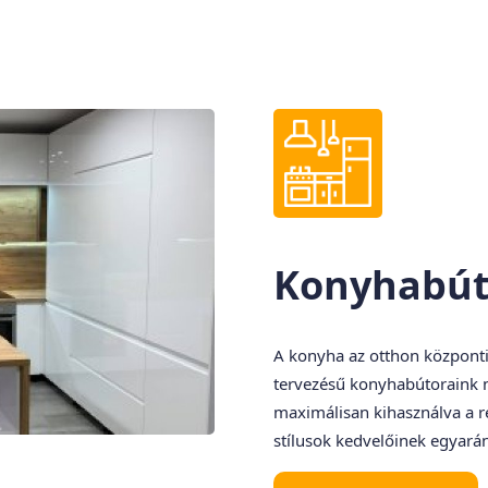
Konyhabút
A konyha az otthon központi h
tervezésű konyhabútoraink n
maximálisan kihasználva a re
stílusok kedvelőinek egyará