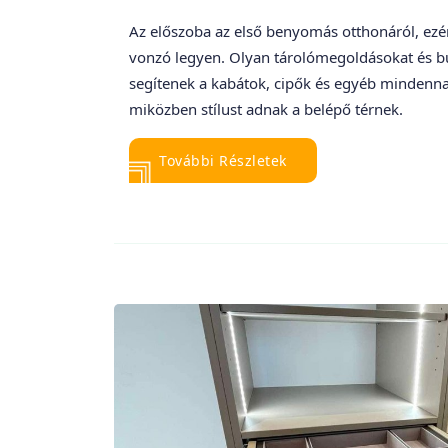
Az előszoba az első benyomás otthonáról, ezér
vonzó legyen. Olyan tárolómegoldásokat és b
segítenek a kabátok, cipők és egyéb mindenna
miközben stílust adnak a belépő térnek.
További Részletek