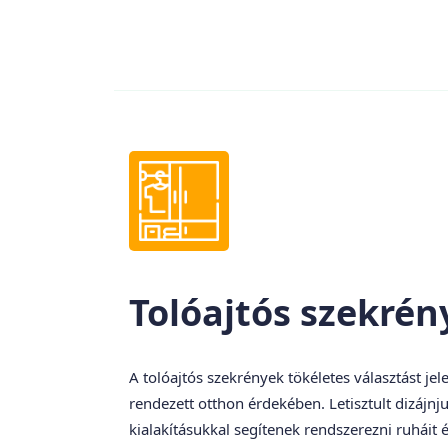
Tolóajtós szekrén
A tolóajtós szekrények tökéletes választást je
rendezett otthon érdekében. Letisztult dizájnj
kialakításukkal segítenek rendszerezni ruháit 