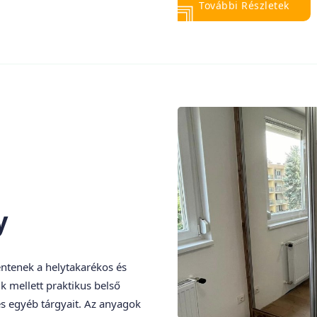
További Részletek
y
lentenek a helytakarékos és
uk mellett praktikus belső
és egyéb tárgyait. Az anyagok