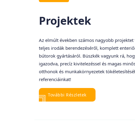
Projektek
Az elmúlt években számos nagyobb projektet 
teljes irodák berendezéséről, komplett enteriő
bútorok gyártásáról. Büszkék vagyunk rá, hog
igazodva, precíz kivitelezéssel és magas minő
otthonok és munkakörnyezetek tökéletesítésé
referenciáinkat!
További Részletek