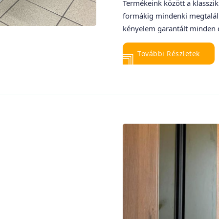
Termékeink között a klasszik
formákig mindenki megtalálh
kényelem garantált minden 
További Részletek