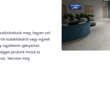
valósítottunk meg, legyen szó
rök kialakításáról vagy egyedi
y ügyfeleink igényeihez
séggel járulunk hozzá az
hez. Tekintse meg