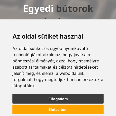
Egyedi
bútorok
gyártása
az
Ön igényei
szerint!
Az oldal sütiket használ
Az oldal sütiket és egyéb nyomkövető
technológiákat alkalmaz, hogy javítsa a
Termékek
Kapcsolatfelvétel
böngészési élményét, azzal hogy személyre
szabott tartalmakat és célzott hirdetéseket
jelenít meg, és elemzi a weboldalunk
forgalmát, hogy megtudjuk honnan érkeztek a
látogatóink.
Elfogadom
Sütheő Bútor Kft.
Elutasítom
info@butorock.hu